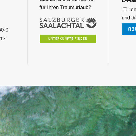
E-Mai
für Ihren Traumurlaub?
Ich
und d
AB
50-0
lm-
UNTERKÜNFTE FINDEN