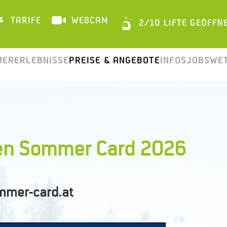
TARIFE
WEBCAM
2/10 LIFTE GEÖFFN
TÄGLI
ERERLEBNISSE
PREISE & ANGEBOTE
INFOS
JOBS
WE
lpen Sommer Card 2026
mer-card.at