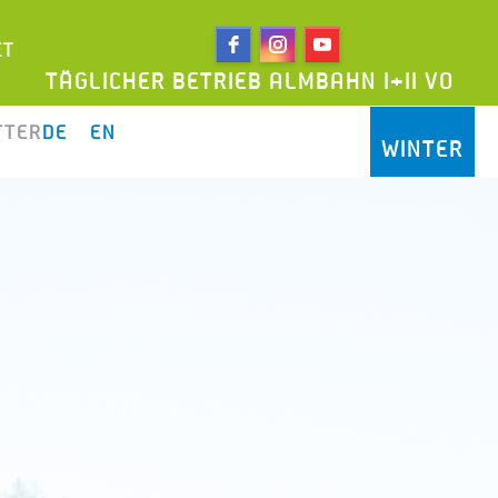
ET
CHER BETRIEB ALMBAHN I+II VON 09:00-17:
TTER
DE
EN
WINTER