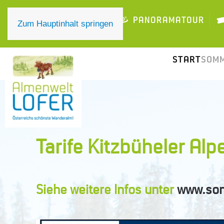
ONLINE TICKET
PANORAMATOUR
Zum Hauptinhalt springen
START
SOMM
Tarife Kitzbüheler A
Siehe weitere Infos unter
www.som