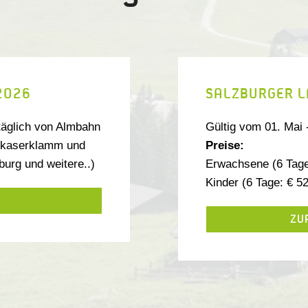
2026
SALZBURGER L
 täglich von Almbahn
Gültig vom 01. Mai
erkaserklamm und
Preise:
burg und weitere..)
Erwachsene (6 Tage:
Kinder (6 Tage: € 52
ZU