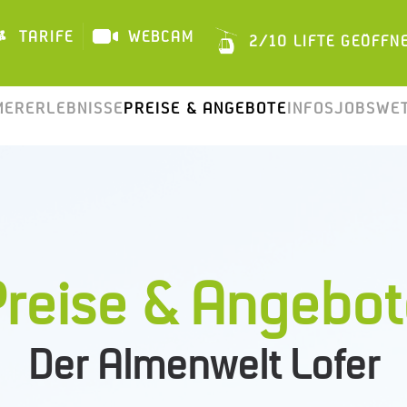
TARIFE
WEBCAM
2/10 LIFTE GEÖFFN
T
ERERLEBNISSE
PREISE & ANGEBOTE
INFOS
JOBS
WE
Preise & Angebot
Der Almenwelt Lofer