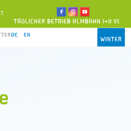
ET
ÄGLICHER BETRIEB ALMBAHN I+II VON 09:00
TTER
DE
EN
WINTER
e