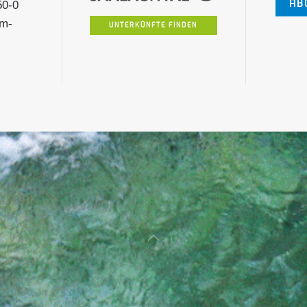
AB
50-0
lm-
UNTERKÜNFTE FINDEN