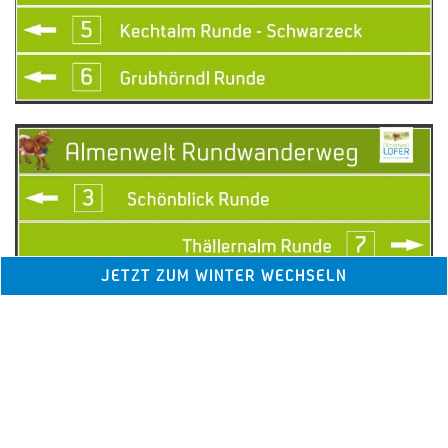
JETZT ZUM WINTER WECHSELN
Wanderpanorama
Rundwege Almenwelt