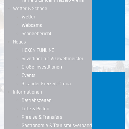
Tarife 3 Länder Freizeit-Arena
Almenwelt
Wetter & Schnee
Lofer
Wetter
Webcams
Tarife
Schneebericht
Neues
DETAILS
HEXEN FUNLINE
Silverliner für Vizeweltmeister
Große Investitionen
Events
Super Ski
3 Länder Freizeit-Arena
Informationen
Card
Betriebszeiten
Tarife
Lifte & Pisten
Anreise & Transfers
Gastronomie & Tourismusverband
DETAILS