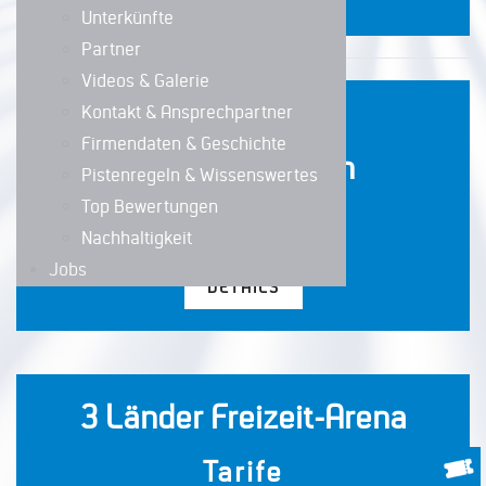
Unterkünfte
Partner
Videos & Galerie
Kontakt & Ansprechpartner
Jetzt
Firmendaten & Geschichte
Ticket bestellen
Pistenregeln & Wissenswertes
Top Bewertungen
Online Tickets
Nachhaltigkeit
Jobs
DETAILS
3 Länder Freizeit-Arena
Tarife